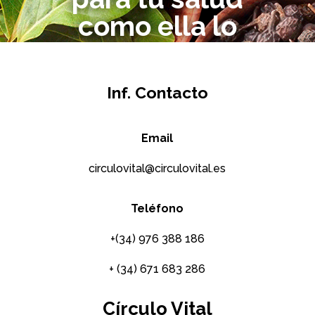
como ella lo
es para ti
Inf. Contacto
Cuídate
Email
circulovital@circulovital.es
Teléfono
+(34) 976 388 186
+ (34) 671 683 286
Círculo Vital